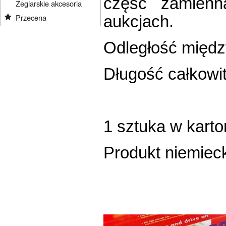
część zamienn
Żeglarskie akcesoria
Przecena
aukcjach.
Odległość międz
Długość całkowi
1 sztuka w kart
Produkt niemieck