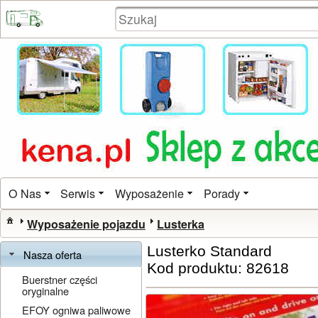
O Nas
Serwis
Wyposażenie
Porady
Wyposażenie pojazdu
Lusterka
Lusterko Standard
Nasza oferta
Kod produktu: 82618
Buerstner części
oryginalne
EFOY ogniwa paliwowe