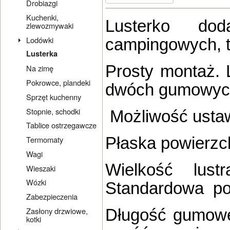
Drobiazgi
Kuchenki,
Lusterko do
zlewozmywaki
Lodówki
campingowych, t
Lusterka
Prosty montaż. 
Na zimę
Pokrowce, plandeki
dwóch gumowyc
Sprzęt kuchenny
Stopnie, schodki
Możliwość ustawi
Tablice ostrzegawcze
Płaska powierzch
Termomaty
Wagi
Wielkość lus
Wieszaki
Wózki
Standardowa pow
Zabezpieczenia
Zasłony drzwiowe,
Długość gumowe
kotki