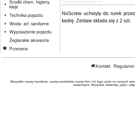
Środki chem. higieny,
kleje
NoScrew uchwyty do rurek przed
Technika pojazdu
kedrę. Zestaw składa się z 2 szt.
Woda- art. sanitarne
Wyposażenie pojazdu
Żeglarskie akcesoria
Przecena
Kontakt
Regulamin
Wszystkie nazwy handlowe, nazwy produktów, nazwy firm i ich loga użyte na naszych stro
towarowymi. Wszystkie materiały, opisy i zd