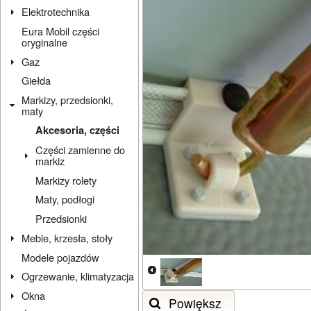
Elektrotechnika
Eura Mobil części
oryginalne
Gaz
Giełda
Markizy, przedsionki,
maty
Akcesoria, części
Części zamienne do
markiz
Markizy rolety
Maty, podłogi
Przedsionki
Meble, krzesła, stoły
Modele pojazdów
Ogrzewanie, klimatyzacja
Okna
Powiększ