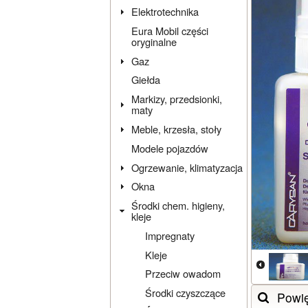
Elektrotechnika
Eura Mobil części
oryginalne
Gaz
Giełda
Markizy, przedsionki,
maty
Meble, krzesła, stoły
Modele pojazdów
Ogrzewanie, klimatyzacja
Okna
Środki chem. higieny,
kleje
Impregnaty
Kleje
Przeciw owadom
Środki czyszczące
Powi