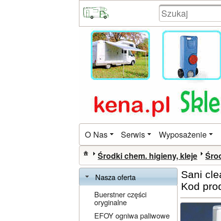
O Nas
Serwis
Wyposażenie
Środki chem. higieny, kleje
Środ
Sani cl
Nasza oferta
Kod pro
Buerstner części
oryginalne
EFOY ogniwa paliwowe