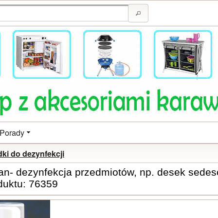
Porady
ki do dezynfekcji
ean- dezynfekcja przedmiotów, np. desek sede
duktu: 76359